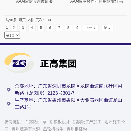
AAA级资信等级证书
AAA级重合同守信用企业证书
共98条
每页12条
页次：1/9
1
2
3
4
5
6
7
8
9
下一页
尾页
总部地址：广东省深圳市龙岗区龙岗街道南联社区碧
新路（龙岗段）2123号301-7
生产基地：广东省惠州市惠阳区大亚湾西区街道龙山
三路1号
友情链接：
铝模板厂家
铝模板设计
铝模板生产加工
地坪施工公
司
惠州疏通下水道
凸轮机械手
惠州钢结构