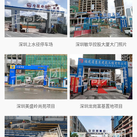
深圳上水径停车场
深圳敏华控股大厦大门照片
深圳美盛岭尚苑项目
深圳龙岗富基置地项目