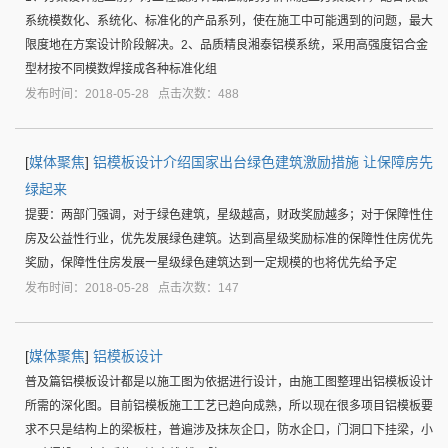
系统模数化、系统化、标准化的产品系列，使在施工中可能遇到的问题，最大
限度地在方案设计阶段解决。2、品质精良湘泰铝模系统，采用高强度铝合金
型材按不同模数焊接成各种标准化组
发布时间：2018-05-28 点击次数：488
[
媒体聚焦
]
铝模板设计介绍国家出台绿色建筑激励措施 让保障房先
绿起来
提要：两部门强调，对于绿色建筑，星级越高，财政奖励越多；对于保障性住
房及公益性行业，优先发展绿色建筑。达到高星级奖励标准的保障性住房优先
奖励，保障性住房发展一星级绿色建筑达到一定规模的也将优先给予定
发布时间：2018-05-28 点击次数：147
[
媒体聚焦
]
铝模板设计
普及篇铝模板设计都是以施工图为依据进行设计，由施工图整理出铝模板设计
所需的深化图。目前铝模板施工工艺已趋向成熟，所以现在很多项目铝模板要
求不只是结构上的梁板柱，普遍涉及抹灰企口，防水企口，门洞口下挂梁，小