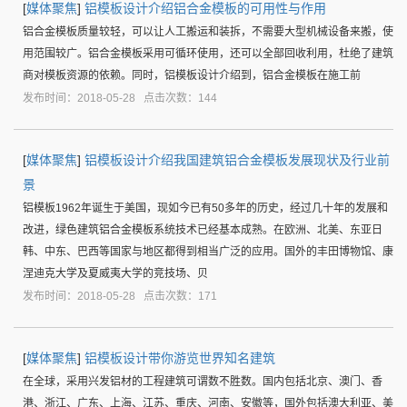
[
媒体聚焦
]
铝模板设计介绍铝合金模板的可用性与作用
铝合金模板质量较轻，可以让人工搬运和装拆，不需要大型机械设备来搬，使
用范围较广。铝合金模板采用可循环使用，还可以全部回收利用，杜绝了建筑
商对模板资源的依赖。同时，铝模板设计介绍到，铝合金模板在施工前
发布时间：2018-05-28 点击次数：144
[
媒体聚焦
]
铝模板设计介绍我国建筑铝合金模板发展现状及行业前
景
铝模板1962年诞生于美国，现如今已有50多年的历史，经过几十年的发展和
改进，绿色建筑铝合金模板系统技术已经基本成熟。在欧洲、北美、东亚日
韩、中东、巴西等国家与地区都得到相当广泛的应用。国外的丰田博物馆、康
涅迪克大学及夏威夷大学的竞技场、贝
发布时间：2018-05-28 点击次数：171
[
媒体聚焦
]
铝模板设计带你游览世界知名建筑
在全球，采用兴发铝材的工程建筑可谓数不胜数。国内包括北京、澳门、香
港、浙江、广东、上海、江苏、重庆、河南、安徽等，国外包括澳大利亚、美