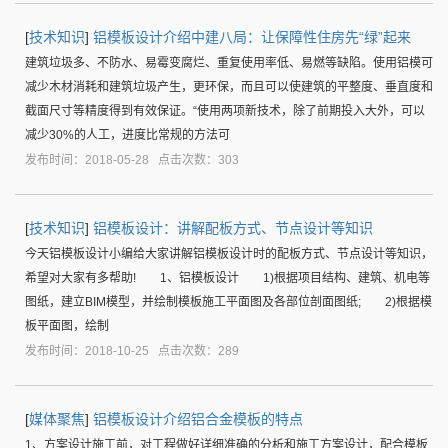
[
技术知识
]
铝模板设计介绍中建八局：让保障性住房先“绿”起来
建筑垃圾多、不防水、易霉变腐烂、重复使用率低、易燃等缺陷。使用铝模可
减少木材消耗和建筑垃圾产生，更环保，而且可以使建筑的平整度、垂直度和
截面尺寸等精度得到有效保证。“使用两项新技术，除了前期投入大外，可以
减少30%的人工，进度比常规的方法可
发布时间：2018-05-28 点击次数：303
[
技术知识
]
铝模板设计：讲解配板方式、节点设计等知识
今天铝模板设计小编给大家讲解铝模板设计时的配板方式、节点设计等知识，
希望对大家有多帮助! 1、铝模板设计 1)根据项目结构、建筑、机电等
图纸，建立BIM模型，并绘制模板施工平面图及各部位剖面图纸; 2)根据模
板平面图，绘制
发布时间：2018-10-25 点击次数：289
[
媒体聚焦
]
铝模板设计介绍铝合金模板的特点
1、方案设计施工前，对工程做好详细准确的分析和施工方案设计，配合模板