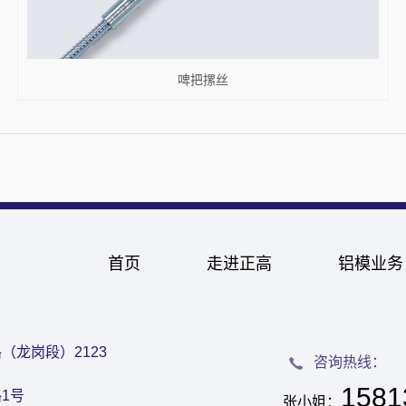
啤把摞丝
首页
走进正高
铝模业务
龙岗段）2123
咨询热线：
1581
1号
张小姐：