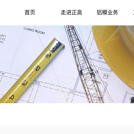
首页
走进正高
铝模业务
走进正高
工程案例
新闻中心
十多年来，正高集团始终坚持兢兢业业、与时俱
以推动节能环保的建筑技术为己任，推动更加快
聚集实时动态，了解正高集团最新新闻，欢迎您的
进，以不懈努力的拼搏精神攻克了一道道技术
捷、安全生产及拼装，让未来房屋品质更高，更绿
关注！
色，更环保！
了解更多
了解更多
了解更多