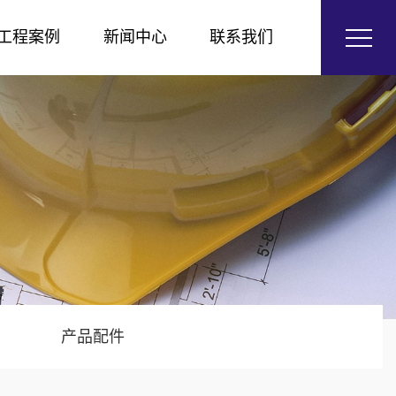
工程案例
新闻中心
联系我们
产品配件