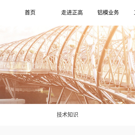
首页
走进正高
铝模业务
走进正高
工程案例
新闻中心
十多年来，正高集团始终坚持兢兢业业、与时俱
以推动节能环保的建筑技术为己任，推动更加快
聚集实时动态，了解正高集团最新新闻，欢迎您的
进，以不懈努力的拼搏精神攻克了一道道技术
捷、安全生产及拼装，让未来房屋品质更高，更绿
关注！
色，更环保！
了解更多
了解更多
了解更多
技术知识