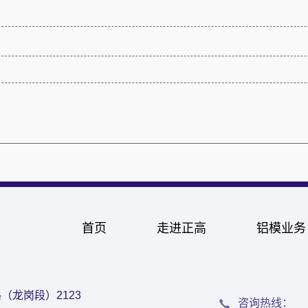
首页
走进正高
铝模业务
龙岗段）2123
咨询热线：