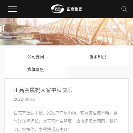
公司要闻
技术知识
媒体聚焦
正高金属祝大家中秋快乐
2022-09-09
百花齐放迎中秋，家家户户乐陶陶；欢歌笑语连不断，喜
气洋洋福运长；欢天喜地亲朋聚，热热闹闹大团圆；我托
明月祝福你，中秋快乐万事顺！