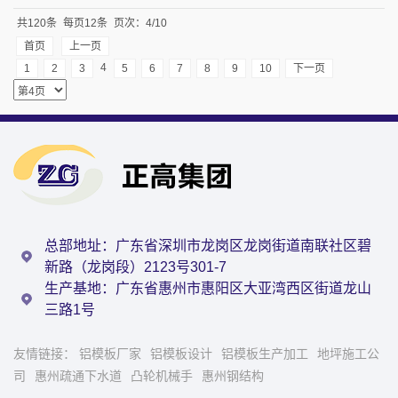
共120条
每页12条
页次：4/10
首页
上一页
4
1
2
3
5
6
7
8
9
10
下一页
总部地址：广东省深圳市龙岗区龙岗街道南联社区碧
新路（龙岗段）2123号301-7
生产基地：广东省惠州市惠阳区大亚湾西区街道龙山
三路1号
友情链接：
铝模板厂家
铝模板设计
铝模板生产加工
地坪施工公
司
惠州疏通下水道
凸轮机械手
惠州钢结构