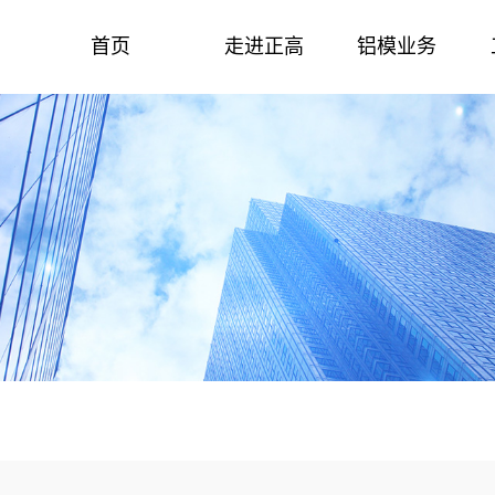
首页
走进正高
铝模业务
走进正高
工程案例
新闻中心
十多年来，正高集团始终坚持兢兢业业、与时俱
以推动节能环保的建筑技术为己任，推动更加快
聚集实时动态，了解正高集团最新新闻，欢迎您的
进，以不懈努力的拼搏精神攻克了一道道技术
捷、安全生产及拼装，让未来房屋品质更高，更绿
关注！
色，更环保！
了解更多
了解更多
了解更多