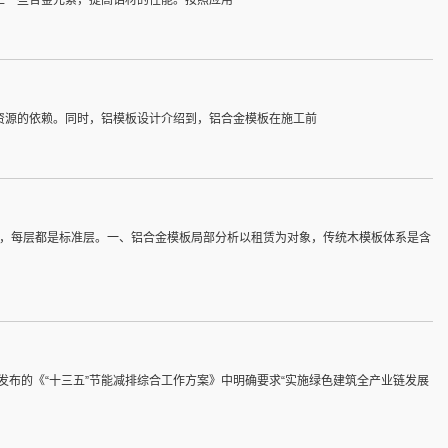
资源的依赖。同时，铝模板设计介绍到，铝合金模板在施工前
筑，每层都是标准层。一、铝合金模板局部分析以租赁为对象，传统木模板体系是含
布的《“十三五”节能减排综合工作方案》中明确要求“实施绿色建筑全产业链发展