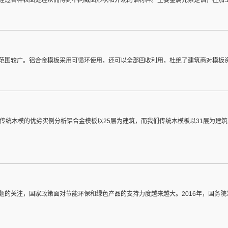
范围较广。铝合金模板采用可循环使用，还可以全部回收利用，杜绝了建筑商对模板
传统木模的优劣实例分析铝合金模板以25层为建筑，而我们传统木模板以31层为建
的关注，国家政策面对节能环保和绿色产品的支持力度越来越大。2016年，国务院发