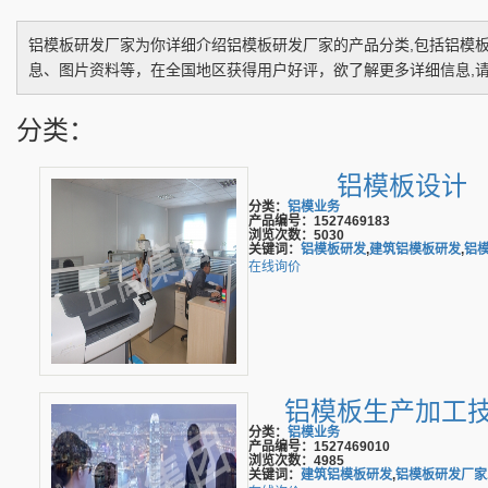
铝模板研发厂家
为你详细介绍
铝模板研发厂家
的产品分类,包括
铝模
息、图片资料等，在全国地区获得用户好评，欲了解更多详细信息,请
分类：
铝模板设计
分类：
铝模业务
产品编号：1527469183
浏览次数：5030
关键词：
铝模板研发
,
建筑铝模板研发
,
铝
在线询价
铝模板生产加工
分类：
铝模业务
产品编号：1527469010
浏览次数：4985
关键词：
建筑铝模板研发
,
铝模板研发厂家