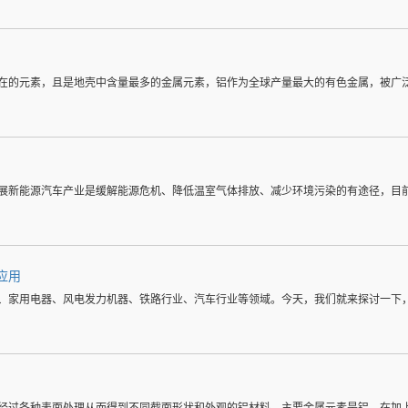
在的元素，且是地壳中含量最多的金属元素，铝作为全球产量最大的有色金属，被广
展新能源汽车产业是缓解能源危机、降低温室气体排放、减少环境污染的有途径，目
应用
、家用电器、风电发力机器、铁路行业、汽车行业等领域。今天，我们就来探讨一下，
经过各种表面处理从而得到不同截面形状和外观的铝材料。主要金属元素是铝，在加