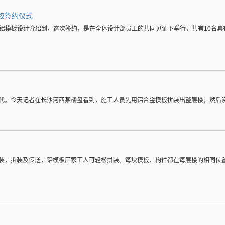
权签约仪式
式。铝模板设计介绍到，这次签约，是在全体设计部员工的共同见证下举行，共有10名
代。今天记者在长沙河西某楼盘看到，施工人员先用铝合金模板拼装出整层楼，然后
装，拆装及传送，铝模板厂家工人可轻松拼装。每块模板、构件都在每层楼的相同位