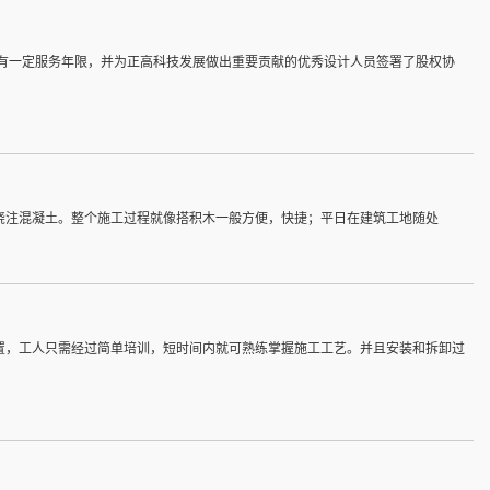
具有一定服务年限，并为正高科技发展做出重要贡献的优秀设计人员签署了股权协
浇注混凝土。整个施工过程就像搭积木一般方便，快捷；平日在建筑工地随处
置，工人只需经过简单培训，短时间内就可熟练掌握施工工艺。并且安装和拆卸过